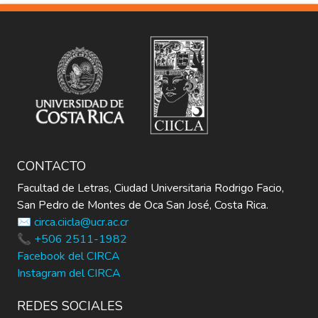
competencias de atletas en diferentes
modalidades y categorías. Y por último
torneo relámpago de mini-fútbol colegial.
CONTACTO
Facultad de Letras, Ciudad Universitaria Rodrigo Facio,
San Pedro de Montes de Oca San José, Costa Rica.
✉️ circa.ciicla@ucr.ac.cr
📞 +506 2511-1982
Facebook del CIRCA
Instagram del CIRCA
REDES SOCIALES