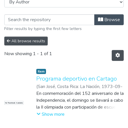
Browsing Noticia by Author "Álvarez
Browse
Filter results by typing the first few letters
All browse results
Now showing
1 - 1 of 1
Item
Programa deportivo en Cartago
(
San José, Costa Rica: La Nación
,
1973-09-
14
En conmemoración del 152 aniversario de la
)
Álvarez, Henry
Independencia, el domingo se llevará a cabo
No Thumbnail Available
la II olimpiada con participación de escuelas
y colegios de Cartago. Desde las 8 a.m. y
Show more
hasta las 10 a.m. se realizarán desfiles de
atletas hacia el Estadio Fello Meza,