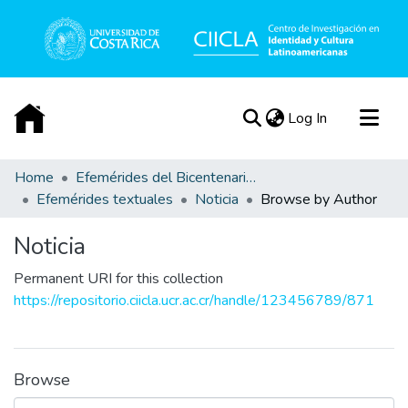
(current)
Log In
Communities & Collections
Home
Efemérides del Bicentenario de la Independencia de Costa Rica
Efemérides textuales
Noticia
Browse by Author
All of DSpace
Acerca de
Noticia
Permanent URI for this collection
https://repositorio.ciicla.ucr.ac.cr/handle/123456789/871
Browse