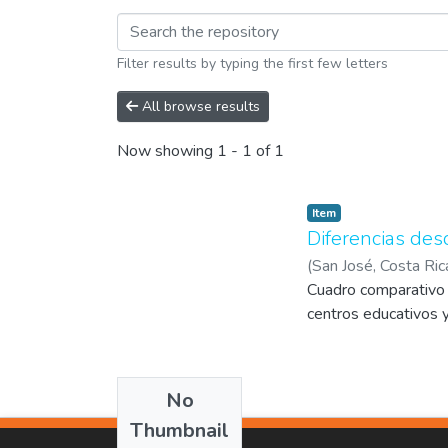
Browsing Noticia by 
Filter results by typing the first few letters
All browse results
Now showing
1 - 1 of 1
Item
Diferencias des
(
San José, Costa Ric
Cuadro comparativo 
centros educativos y
No
Thumbnail