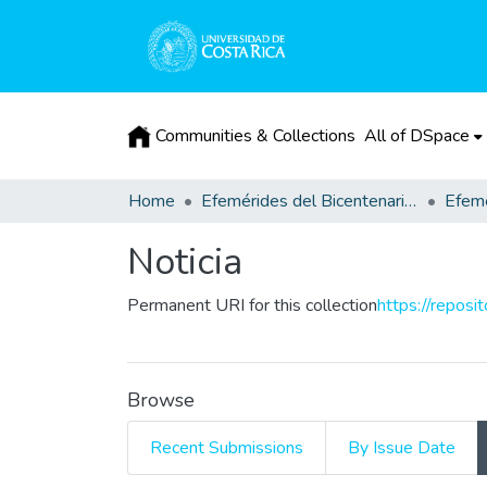
Communities & Collections
All of DSpace
Home
Efemérides del Bicentenario de la Independencia de Costa Rica
Efemé
Noticia
Permanent URI for this collection
https://reposi
Browse
Recent Submissions
By Issue Date