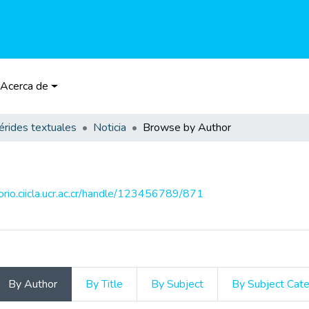
Acerca de
rides textuales
Noticia
Browse by Author
torio.ciicla.ucr.ac.cr/handle/123456789/871
By Author
By Title
By Subject
By Subject Cat