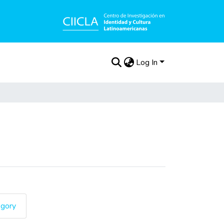
Log In
egory