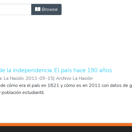
Author "Archivo La Nación"
Browse
de la independencia: El país hace 190 años
a: La Nación
,
2011-09-15
)
Archivo La Nación
de cómo era el país en 1821 y cómo es en 2011 con datos de go
 población estudiantil.