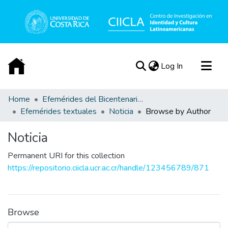
(current)
Log In
Communities & Collections
Home
Efemérides del Bicentenario de la Independencia de Costa Rica
Efemérides textuales
Noticia
Browse by Author
All of DSpace
Acerca de
Noticia
Permanent URI for this collection
https://repositorio.ciicla.ucr.ac.cr/handle/123456789/871
Browse