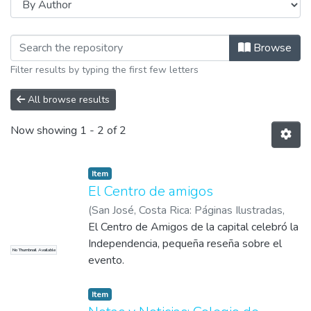
Browsing Noticia by Author "Arias R.,
Browse
Filter results by typing the first few letters
All browse results
Now showing
1 - 2 of 2
Item
El Centro de amigos
(
San José, Costa Rica: Páginas Ilustradas
,
1910-09-18
El Centro de Amigos de la capital celebró la
)
Arias R., Juan
Independencia, pequeña reseña sobre el
No Thumbnail Available
evento.
Item