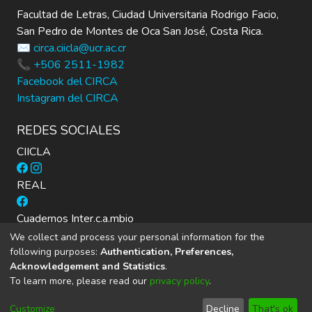
Facultad de Letras, Ciudad Universitaria Rodrigo Facio,
San Pedro de Montes de Oca San José, Costa Rica.
✉️ circa.ciicla@ucr.ac.cr
📞 +506 2511-1982
Facebook del CIRCA
Instagram del CIRCA
REDES SOCIALES
CIICLA
REAL
Cuadernos Inter.c.a.mbio
We collect and process your personal information for the
following purposes:
Authentication, Preferences,
Acknowledgement and Statistics
.
To learn more, please read our
privacy policy
.
DSpace software
copyright © 2002-2026
LYRASIS
Cookie
Privacy
End User
Send
Customize
Decline
That's ok