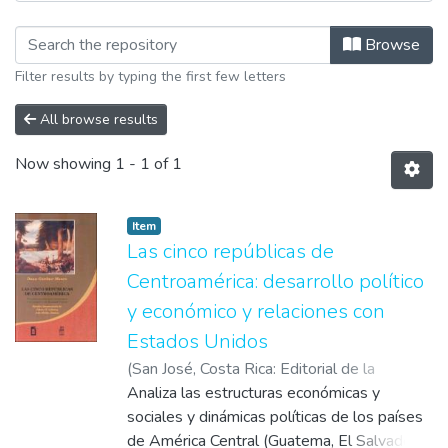
Browsing Libros by Author "Lehoucq, 
Browse
Filter results by typing the first few letters
All browse results
Now showing
1 - 1 of 1
Item
Las cinco repúblicas de
Centroamérica: desarrollo político
y económico y relaciones con
Estados Unidos
(
San José, Costa Rica: Editorial de la
Universidad de Costa Rica: Plumsock
Analiza las estructuras económicas y
Mesoamerican Studies
sociales y dinámicas políticas de los países
,
2003
)
Gardner
Munro, Dana
de América Central (Guatema, El Salvador,
;
Lehoucq, Fabrice E.
;
Molina