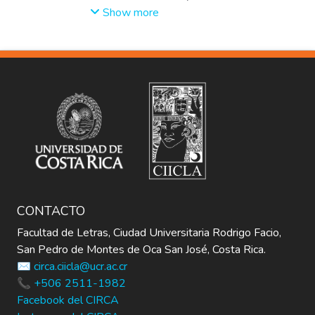
Jiménez, Iván
Honduras, Nicaragua y Costa Rica).
Show more
CONTACTO
Facultad de Letras, Ciudad Universitaria Rodrigo Facio,
San Pedro de Montes de Oca San José, Costa Rica.
✉️ circa.ciicla@ucr.ac.cr
📞 +506 2511-1982
Facebook del CIRCA