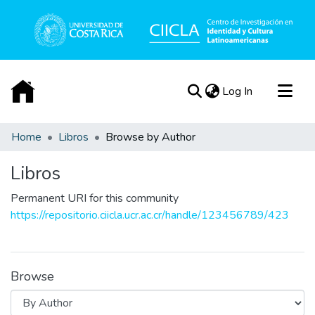
(current)
Log In
Communities & Collections
Home
Libros
Browse by Author
All of DSpace
Libros
Acerca de
Permanent URI for this community
https://repositorio.ciicla.ucr.ac.cr/handle/123456789/423
Browse