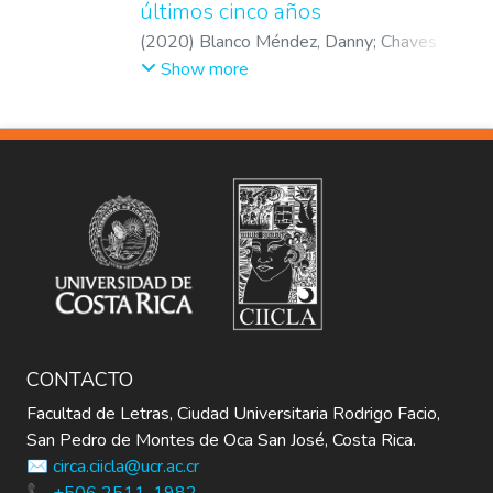
últimos cinco años
(
2020
)
Blanco Méndez, Danny
;
Chaves
Martínez, Pamela
;
Montero Barrantes, Kai
;
Show more
Solís Serracín, Anthony
;
Zúñiga Chavarría,
José Andrés
CONTACTO
Facultad de Letras, Ciudad Universitaria Rodrigo Facio,
San Pedro de Montes de Oca San José, Costa Rica.
✉️ circa.ciicla@ucr.ac.cr