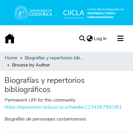
(current)
Log In
Communities & Collections
Home
Biografías y repertorios bibliográficos
Browse by Author
All of DSpace
Acerca de
Biografías y repertorios
bibliográficos
Permanent URI for this community
https://repositorio.ciicla.ucr.ac.cr/handle/123456789/381
Biografías de personajes costarricenses