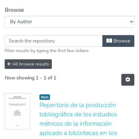
Browse
Browsing Biografías y repertorios bi
Browse
Filter results by typing the first few letters
All browse results
Now showing
1 - 1 of 1
Item
Repertorio de la producción
bibliográfica de los estudios
métricos de la información
aplicado a bibliotecas en los