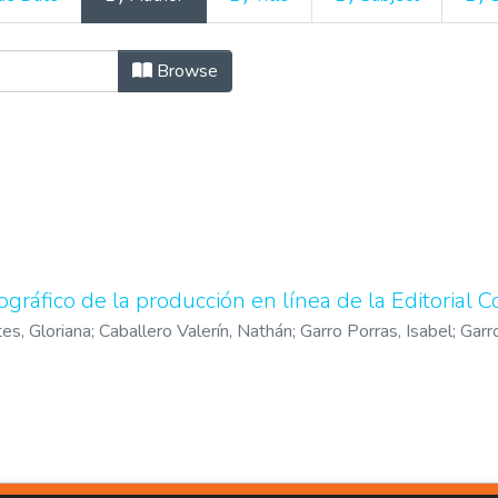
 repertorios bibliográficos b
Browse
ográfico de la producción en línea de la Editorial C
es, Gloriana
;
Caballero Valerín, Nathán
;
Garro Porras, Isabel
;
Garr
a Acuña, Verónica
;
Soto Brenes, Sara