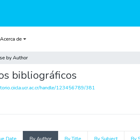
Acerca de
se by Author
os bibliográficos
itorio.ciicla.ucr.ac.cr/handle/123456789/381
ue Date
By Author
By Title
By Subject
By 