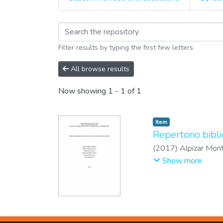
Browsing Biografías y
Filter results by typing the first few letters
All browse results
Now showing
1 - 1 of 1
Item
Repertorio bibli
(
2017
)
Alpizar Mont
Arroyo, Wilson
;
Mor
Show more