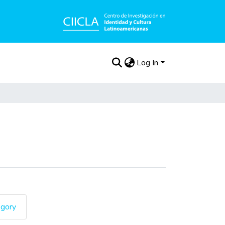
Log In
egory