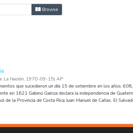
Author "AP"
Browse
ia
a: La Nación
,
1970-09-15
)
AP
mientos que sucedieron un día 15 de setiembre en los años: 6
ente en 1821 Gabino Gainza declara la independencia de Guatema
ol de la Provincia de Costa Rica Juan Manuel de Cañas. El Salva
u independencia junto con las demás provincias de la Capitanía 