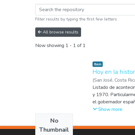
Browsing Noticia by 
Filter results by typing the first few letters
All browse results
Now showing
1 - 1 of 1
Item
Hoy en la histor
(
San José, Costa Ric
Listado de aconteci
y 1970. Particularm
el gobernador españ
Honduras opta por s
Show more
No
Thumbnail