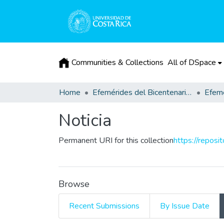
Communities & Collections
All of DSpace
Home
Efemérides del Bicentenario de la Independencia de Costa Rica
Efemé
Noticia
Permanent URI for this collection
https://reposi
Browse
Recent Submissions
By Issue Date