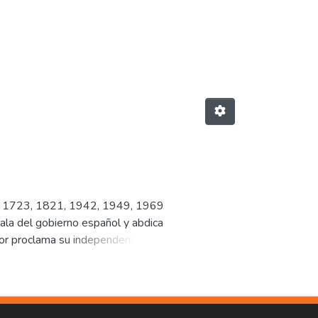
08, 1723, 1821, 1942, 1949, 1969
la del gobierno español y abdica
dor proclama su independencia y
General de Guatemala.