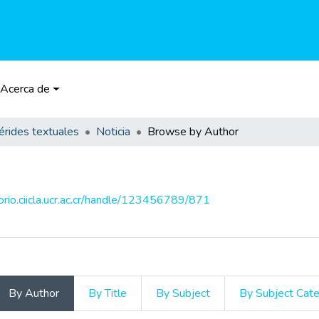
Acerca de
rides textuales
Noticia
Browse by Author
torio.ciicla.ucr.ac.cr/handle/123456789/871
By Author
By Title
By Subject
By Subject Cat