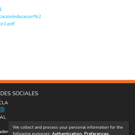
1
ducacion/educacion%2
e1.pdf
DES SOCIALES
ICLA
AL
We collect and process your personal information for the
dernos Inter.c.a.mbio
following purposes:
Authentication, Preferences,