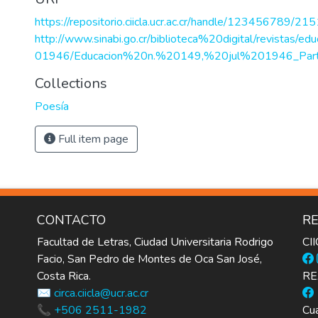
https://repositorio.ciicla.ucr.ac.cr/handle/123456789/215
http://www.sinabi.go.cr/biblioteca%20digital/revistas/e
01946/Educacion%20n.%20149,%20jul%201946_Part
Collections
Poesía
Full item page
CONTACTO
RE
Facultad de Letras, Ciudad Universitaria Rodrigo
CI
Facio, San Pedro de Montes de Oca San José,
Costa Rica.
RE
✉️ circa.ciicla@ucr.ac.cr
📞 +506 2511-1982
Cua