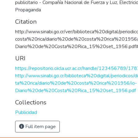
publicitario - Compañía Nacional de Fuerza y Luz
,
Electrici
Propaganda
Citation
http://www.sinabi.go.cr/ver/biblioteca%20digital/perio
costa%20rica/diario%20de%20costa%20rica%201956/
Diario%20de%20Costa%20Rica_15%20set_1956.pdf#
URI
https://repositorio.ciicla.ucr.ac.cr/handle/123456789/178
http://www.sinabi.go.cr/biblioteca%20digital/periodico
ta%20rica/diario%20de%20costa%20rica%201956/io-
Diario%20de%20Costa%20Rica_15%20set_1956.pdf
Collections
Publicidad
Full item page