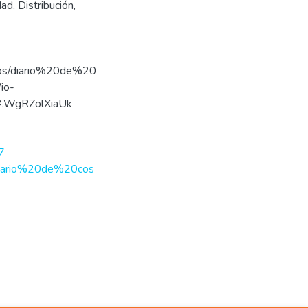
dad
,
Distribución
,
dicos/diario%20de%20
io-
.WgRZolXiaUk
7
s/diario%20de%20cos