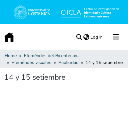
(current)
Log In
Communities & Collections
Home
Efemérides del Bicentenario de la Independencia de Costa Rica
Efemérides visuales
Publicidad
14 y 15 setiembre
All of DSpace
Statistics
14 y 15 setiembre
Acerca de