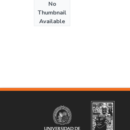
No
Date
Thumbnail
1938
Available