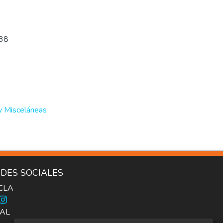
638
 y Misceláneas
DES SOCIALES
ICLA
AL