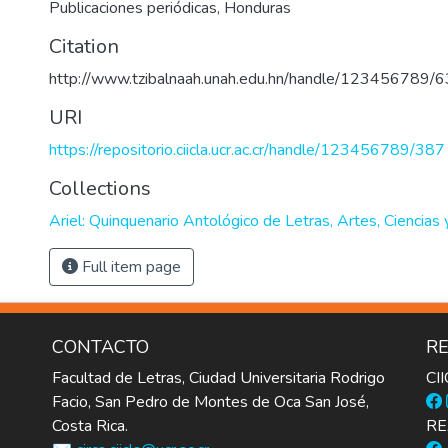
Publicaciones periódicas
,
Honduras
Citation
http://www.tzibalnaah.unah.edu.hn/handle/123456789/
URI
https://repositorio.ciicla.ucr.ac.cr/handle/123456789/387
Collections
Ariel: Quinquenario Antológico de Letras, Artes, Ciencias
Full item page
CONTACTO
RE
Facultad de Letras, Ciudad Universitaria Rodrigo
CI
Facio, San Pedro de Montes de Oca San José,
Costa Rica.
RE