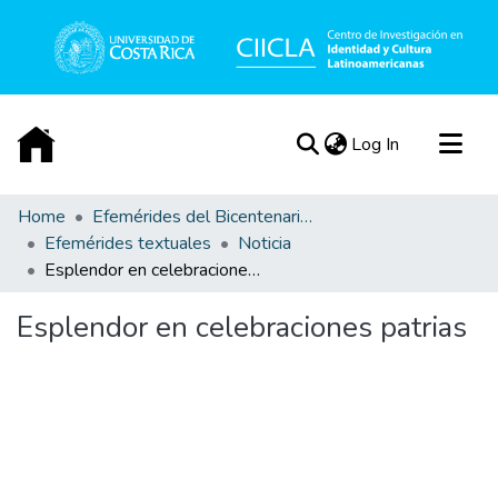
(current)
Log In
Communities & Collections
Home
Efemérides del Bicentenario de la Independencia de Costa Rica
Efemérides textuales
Noticia
All of DSpace
Esplendor en celebraciones patrias
Statistics
Acerca de
Esplendor en celebraciones patrias