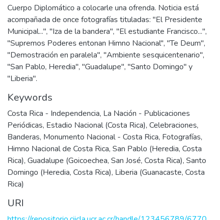
Cuerpo Diplomático a colocarle una ofrenda. Noticia está
acompañada de once fotografías tituladas: "El Presidente
Municipal...", "Iza de la bandera", "El estudiante Francisco...",
"Supremos Poderes entonan Himno Nacional", "Te Deum",
"Demostración en paralela", "Ambiente sesquicentenario",
"San Pablo, Heredia", "Guadalupe", "Santo Domingo" y
"Liberia".
Keywords
Costa Rica - Independencia
,
La Nación - Publicaciones
Periódicas
,
Estadio Nacional (Costa Rica)
,
Celebraciones
,
Banderas
,
Monumento Nacional - Costa Rica
,
Fotografías
,
Himno Nacional de Costa Rica
,
San Pablo (Heredia, Costa
Rica)
,
Guadalupe (Goicoechea, San José, Costa Rica)
,
Santo
Domingo (Heredia, Costa Rica)
,
Liberia (Guanacaste, Costa
Rica)
URI
https://repositorio.ciicla.ucr.ac.cr/handle/123456789/6770