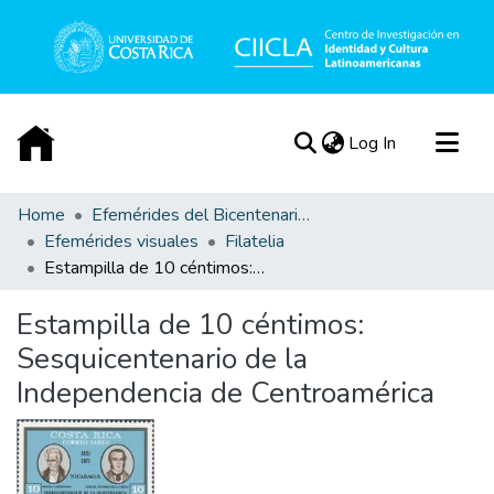
(current)
Log In
Communities & Collections
Home
Efemérides del Bicentenario de la Independencia de Costa Rica
Efemérides visuales
Filatelia
All of DSpace
Estampilla de 10 céntimos: Sesquicentenario de la Independencia de Centroamérica
Statistics
Acerca de
Estampilla de 10 céntimos:
Sesquicentenario de la
Independencia de Centroamérica