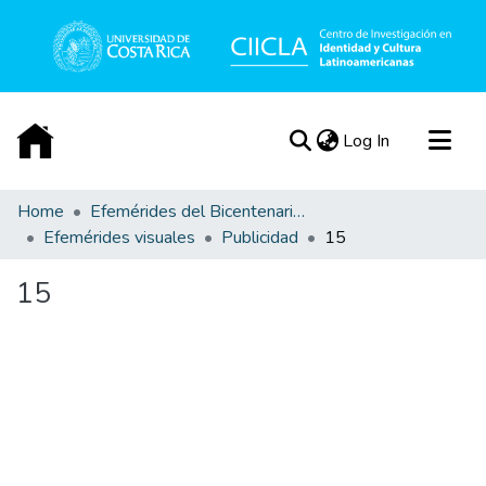
(current)
Log In
Communities & Collections
Home
Efemérides del Bicentenario de la Independencia de Costa Rica
Efemérides visuales
Publicidad
15
All of DSpace
Statistics
15
Acerca de