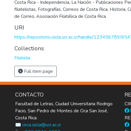
Costa Rica - Independencia
,
La Nación - Publicaciones Per
filatelistas
,
Fotografías
,
Correos de Costa Rica
,
Historia
,
C
de Correo
,
Asociación Filatélica de Costa Rica
URI
https://repositorio.ciicla.ucr.ac.cr/handle/123456789/654
Collections
Filatelia
Full item page
CONTACTO
RE
Facultad de Letras, Ciudad Universitaria Rodrigo
CI
Facio, San Pedro de Montes de Oca San José,
Costa Rica.
RE
✉️ circa.ciicla@ucr.ac.cr