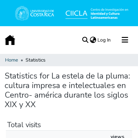
(current)
Log In
Communities & Collections
Home
Statistics
All of DSpace
Statistics for La estela de la pluma:
Acerca de
cultura impresa e intelectuales en
Centro- américa durante los siglos
XIX y XX
Total visits
views