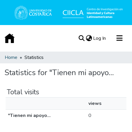
(current)
Log In
Communities & Collections
Home
Statistics
All of DSpace
Statistics for "Tienen mi apoyo...
Acerca de
Total visits
views
"Tienen mi apoyo...
0