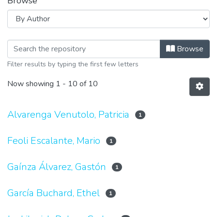
Browse
Browsing Audiovisuales by Author
Browse
Filter results by typing the first few letters
Now showing
1 - 10 of 10
Alvarenga Venutolo, Patricia
1
Feoli Escalante, Mario
1
Gaínza Álvarez, Gastón
1
García Buchard, Ethel
1