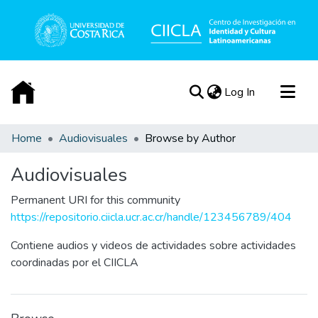
(current)
Log In
Communities & Collections
Home
Audiovisuales
Browse by Author
All of DSpace
Audiovisuales
Acerca de
Permanent URI for this community
https://repositorio.ciicla.ucr.ac.cr/handle/123456789/404
Contiene audios y videos de actividades sobre actividades
coordinadas por el CIICLA