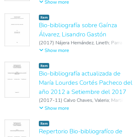
Sánchez, Gloriana
;
Mora Ureña, Gabriela
;
Show more
Ureña Salmerón, Priscilla
;
Vargas Ocampo,
Carlos
Item
Bio-bibliografía sobre Gaínza
Álvarez, Lisandro Gastón
(
2017
)
Nájera Hernández, Lineth
;
Parra
Hernández, Orfilia
Show more
Item
Bio-bibliografía actualizada de
María Lourdes Cortés Pacheco del
año 2012 a Setiembre del 2017
(
2017-11
)
Calvo Chaves, Valeria
;
Martínez
Gómez, Sandra
;
Zúñiga Araya, Hillary
Show more
Item
Repertorio Bio-bibliografíco de