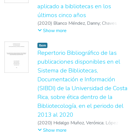
aplicado a bibliotecas en los
últimos cinco años
(
2020
)
Blanco Méndez, Danny
;
Chaves
Martínez, Pamela
;
Montero Barrantes, Kai
;
Show more
Solís Serracín, Anthony
;
Zúñiga Chavarría,
José Andrés
Item
Repertorio Bibliográfico de las
publicaciones disponibles en el
Sistema de Bibliotecas,
Documentación e Información
(SIBDI) de la Universidad de Costa
Rica, sobre ética dentro de la
Bibliotecología, en el periodo del
2013 al 2020
(
2020
)
Hidalgo Muñoz, Verónica
;
López
Sánchez, Mónica
;
Monge González, Dayanna
;
Show more