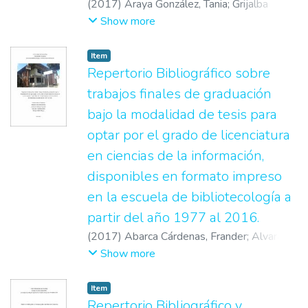
(
2017
)
Araya González, Tania
;
Grijalba
Congreso Pedagógico Centroamericano. En
Araya, Paola
;
Sandí Gamboa, Karol
;
Umaña
Show more
1900 integró la Comisión de una Revista
Tames, Mailyn
para conmemorar el advenimiento del siglo
Item
XX, la publicación se hizo en 1902. Además
Repertorio Bibliográfico sobre
publicó varios artículos en diferentes
trabajos finales de graduación
fuentes.
bajo la modalidad de tesis para
optar por el grado de licenciatura
en ciencias de la información,
disponibles en formato impreso
en la escuela de bibliotecología a
partir del año 1977 al 2016.
(
2017
)
Abarca Cárdenas, Frander
;
Alvarado
Jiménez, Alejandro
;
Calderón Cascante,
Show more
Verónica
;
Chavarría Quirós, Brayhan
;
Steller
Chaves, Daniela
Item
Repertorio Bibliográfico y