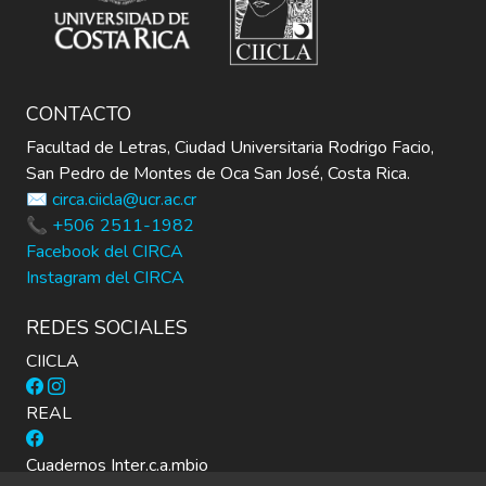
escritora costarricense, y, el presente
documento consiste específicamente en
una
biobibliografía sobre ella, pues contiene su
CONTACTO
biografía completa, sus producciones
literarias y lo que se haya publicado acerca
Facultad de Letras, Ciudad Universitaria Rodrigo Facio,
de la autora y sus obras.
San Pedro de Montes de Oca San José, Costa Rica.
✉️ circa.ciicla@ucr.ac.cr
📞 +506 2511-1982
Facebook del CIRCA
Instagram del CIRCA
REDES SOCIALES
CIICLA
REAL
Cuadernos Inter.c.a.mbio