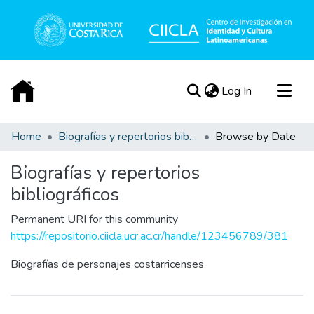
(current)
Log In
Communities & Collections
Home
Biografías y repertorios bibliográficos
Browse by Date
All of DSpace
Biografías y repertorios
Acerca de
bibliográficos
Permanent URI for this community
https://repositorio.ciicla.ucr.ac.cr/handle/123456789/381
Biografías de personajes costarricenses