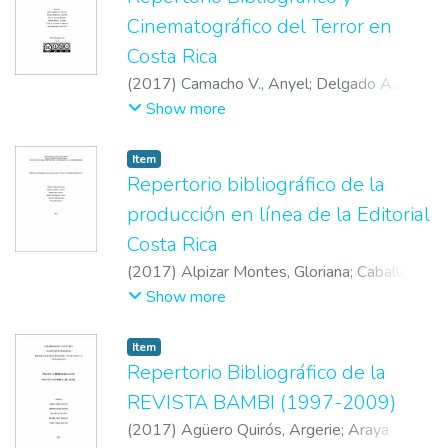
Cinematográfico del Terror en
Costa Rica
(
2017
)
Camacho V., Anyel
;
Delgado A.,
Moisés
;
Lewis S., Ana M.
;
Meza C., Marvin
;
Show more
Valverde P., Pablo A.
;
Vega A., Nathalia
Item
Repertorio bibliográfico de la
producción en línea de la Editorial
Costa Rica
(
2017
)
Alpizar Montes, Gloriana
;
Caballero
Valerín, Nathán
;
Garro Porras, Isabel
;
Garro
Show more
Porras, Isabel
;
Hernández Arroyo, Wilson
;
Mora Acuña, Verónica
;
Soto Brenes, Sara
Item
Repertorio Bibliográfico de la
REVISTA BAMBI (1997-2009)
(
2017
)
Agüero Quirós, Argerie
;
Araya