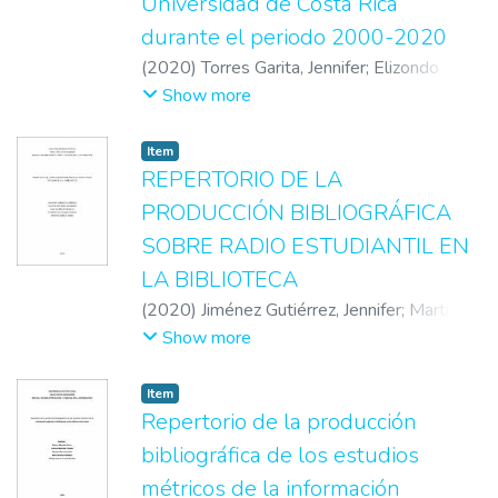
Universidad de Costa Rica
durante el periodo 2000-2020
(
2020
)
Torres Garita, Jennifer
;
Elizondo
Vargas, Paola
;
Morales Suárez, Génesis
;
Show more
Gamboa Agüero, Rebeca
Item
REPERTORIO DE LA
PRODUCCIÓN BIBLIOGRÁFICA
SOBRE RADIO ESTUDIANTIL EN
LA BIBLIOTECA
(
2020
)
Jiménez Gutiérrez, Jennifer
;
Martínez
Calderón, Edward
;
Méndez Badilla, William
;
Show more
Rodríguez Vargas, Fauricio
;
Vargas Mora,
Genesis
Item
Repertorio de la producción
bibliográfica de los estudios
métricos de la información