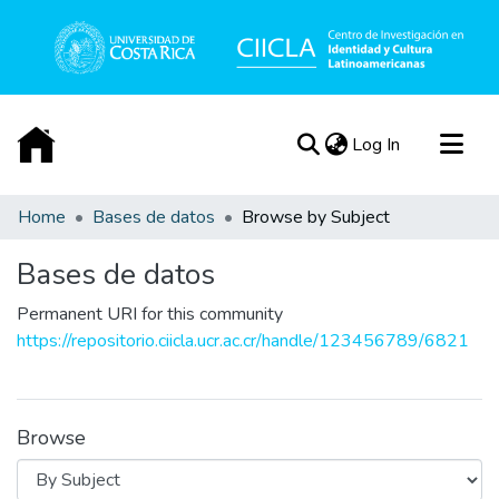
(current)
Log In
Communities & Collections
Home
Bases de datos
Browse by Subject
All of DSpace
Bases de datos
Acerca de
Permanent URI for this community
https://repositorio.ciicla.ucr.ac.cr/handle/123456789/6821
Browse