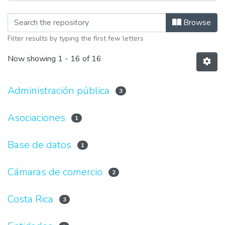
Browsing Bases de datos by Subject
Browse
Filter results by typing the first few letters
Now showing
1 - 16 of 16
Administración pública
3
Asociaciones
1
Base de datos
1
Cámaras de comercio
2
Costa Rica
3