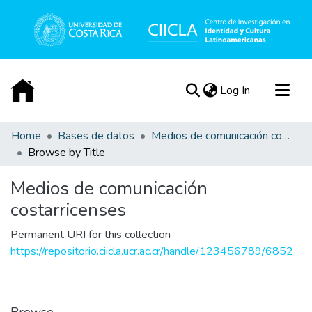
(current)
Log In
Communities & Collections
Home
Bases de datos
Medios de comunicación costarricenses
Browse by Title
All of DSpace
Acerca de
Medios de comunicación
costarricenses
Permanent URI for this collection
https://repositorio.ciicla.ucr.ac.cr/handle/123456789/6852