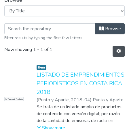
Browse
Browsing Medios de comunicación cos
Browse
Filter results by typing the first few letters
Now showing
1 - 1 of 1
Item
LISTADO DE EMPRENDIMIENTOS
PERIODÍSTICOS EN COSTA RICA
2018
(
Punto y Aparte
,
2018-04
)
Punto y Aparte
No Thumbnail Available
Se trata de un listado amplio de productos
de contenido con versión digital; por razón
de la cantidad de emisoras de radio en
Costa Rica, este listado no tiene un alcance
Show more