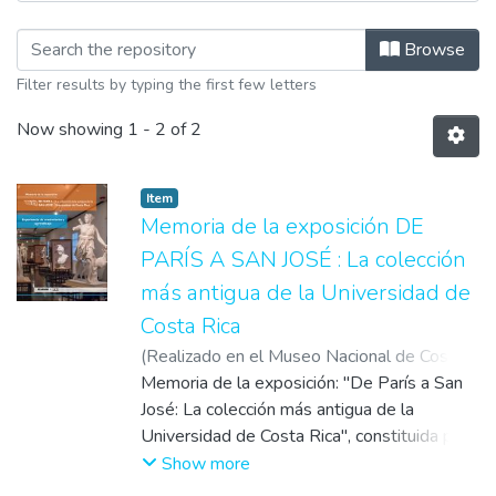
Browsing Memorias by Title
Browse
Filter results by typing the first few letters
Now showing
1 - 2 of 2
Item
Memoria de la exposición DE
PARÍS A SAN JOSÉ : La colección
más antigua de la Universidad de
Costa Rica
(
Realizado en el Museo Nacional de Costa
Rica (MNCR)
Memoria de la exposición: "De París a San
,
2016
)
Museo de la
Universidad de Costa Rica
José: La colección más antigua de la
Universidad de Costa Rica", constituida por
una selección de piezas de la Colección de
Show more
yesos y la Colección de láminas de la