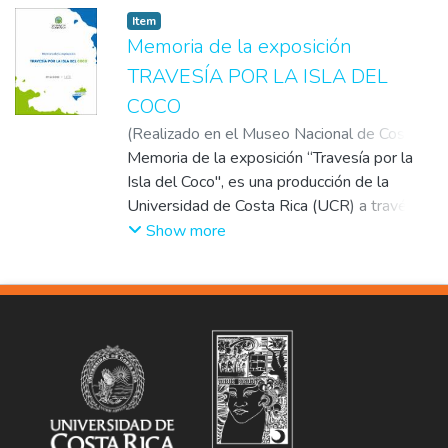
Escuela de Bellas Artes, representa una fiel
Item
imagen de esta oportunidad.
Memoria de la exposición
TRAVESÍA POR LA ISLA DEL
COCO
(
Realizado en el Museo Nacional de Costa
Rica (MNCR)
Memoria de la exposición “Travesía por la
,
2019
)
Museo de la
Universidad de Costa Rica
Isla del Coco", es una producción de la
Universidad de Costa Rica (UCR) a través
del Centro de Investigación en Ciencias del
Show more
Mar y Limnología (CIMAR) y el Museo de la
Universidad de Costa Rica (museo+UCR),
su montaje se desarrolló en el Museo
Nacional de Costa Rica (MNCR) quien
apoyó esta exposición acogiéndola en sus
instalaciones.
Esta exposición estuvo constituida de
resultados de investigaciones científicas de