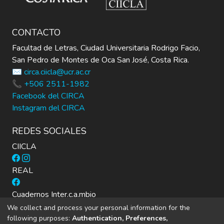
académicos de la Universidad de Costa Rica
y de otras latitudes del mundo; así como,
CONTACTO
por una selección de fotografías de la Isla
del Coco, y recursos audiovisuales como una
Facultad de Letras, Ciudad Universitaria Rodrigo Facio,
maqueta y un video.
San Pedro de Montes de Oca San José, Costa Rica.
✉️ circa.ciicla@ucr.ac.cr
📞 +506 2511-1982
Facebook del CIRCA
Instagram del CIRCA
REDES SOCIALES
CIICLA
REAL
Cuadernos Inter.c.a.mbio
We collect and process your personal information for the
following purposes:
Authentication, Preferences,