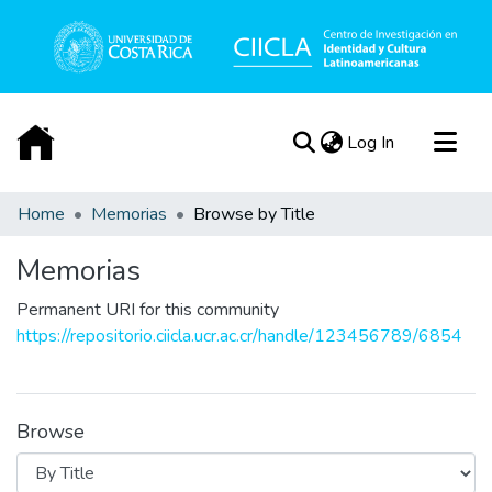
(current)
Log In
Communities & Collections
Home
Memorias
Browse by Title
All of DSpace
Memorias
Acerca de
Permanent URI for this community
https://repositorio.ciicla.ucr.ac.cr/handle/123456789/6854
Browse