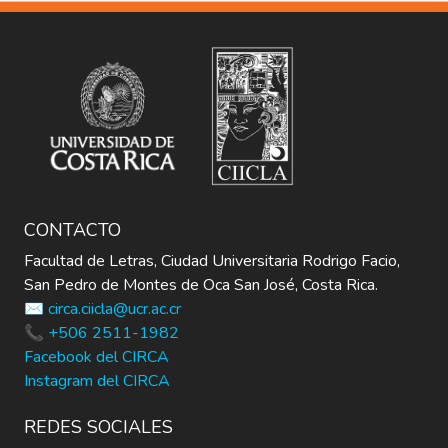
#5118 aprobó liquidarlos, la academia no
tiene facultad para vender la Revista de
Costa Rica por Decreto #7 de Educación
CONTACTO
Facultad de Letras, Ciudad Universitaria Rodrigo Facio,
San Pedro de Montes de Oca San José, Costa Rica.
✉️ circa.ciicla@ucr.ac.cr
📞 +506 2511-1982
Facebook del CIRCA
Instagram del CIRCA
REDES SOCIALES