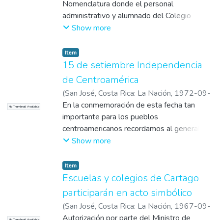
Nomenclatura donde el personal
administrativo y alumnado del Colegio
Lincoln expresan los mejores deseos para
Show more
por las labores que desempeñan en el
marco de la celebración del aniversario de la
Item
Independencia Nacional y sugieren bautizar
15 de setiembre Independencia
la carretera que une San José con la
de Centroamérica
provincia de Limón con el nombre de Braulio
(
San José, Costa Rica: La Nación
,
1972-09-
Carrillo.
16
En la conmemoración de esta fecha tan
)
Pitti E., Nidya Nereida
No Thumbnail Available
importante para los pueblos
centroamericanos recordamos al general
Francisco Morazán, quien combatió con
Show more
dignidad hasta el final. Saludamos al pueblo
hermano de Costa Rica y a los demás
Item
países de la unión centroamericana.
Escuelas y colegios de Cartago
Hermanos de Centroamérica, "salud y
participarán en acto simbólico
bienestar en su fecha de independencia".
(
San José, Costa Rica: La Nación
,
1967-09-
14
Autorización por parte del Ministro de
)
Malavassi V., Guillermo
No Thumbnail Available