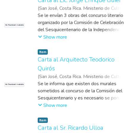
Carta al Lic. Jorge Enrique Guier
(
San José, Costa Rica. Ministerio de Cultura,
Juventud y Deportes
Se le envían 3 obras del concurso literario
,
1971-08-26
)
Cañas,
Alberto
organizado por la Comisión de Celebración
No Thumbnail Available
del Sesquicentenario de la Independencia
para que las evalúe (1. Cero, cien, ciento
Show more
cincuenta. 2. Gregorio José. 3. También los
indios tienen corazón)
Item
Carta al Arquitecto Teodorico
Quirós
(
San José, Costa Rica. Ministerio de Cultura,
Juventud y Deportes
Se le informa que existen dos murales
,
1971-08-26
)
Cañas,
No Thumbnail Available
Alberto
sometidos al concurso de la Comisión del
Sesquicentenario y es necesario se pongan
de acuerdo (con el León Pacheco y el Sr.
Show more
Ricardo Ulloa) para revisarlos y dar el fallo.
Item
Carta al Sr. Ricardo Ulloa