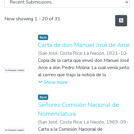
Recent Submissions
Now showing
1 - 20 of 31
Item
Carta de don Manuel José de Arce
(
San José, Costa Rica: La Nación
,
1821-10-
15
Copia de la carta que envió don Manuel José
)
De Arce, Manuel José
Arce a don Pedro Molina. La cual venía junto
No Thumbnail Available
al correo que trajo la noticia de la
Independencia.
Show more
Item
Señores Comisión Nacional de
Nomenclatura
(
San José, Costa Rica: La Nación
,
1969-09-
15
Carta a la Comisión Nacional de
)
Colegio Lincoln
No Thumbnail Available