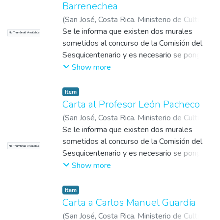
Barrenechea
(
San José, Costa Rica. Ministerio de Cultura,
Juventud y Deportes
Se le informa que existen dos murales
,
1971-08-26
)
Cañas,
No Thumbnail Available
Alberto
sometidos al concurso de la Comisión del
Sesquicentenario y es necesario se pongan
de acuerdo (con el León Pacheco y el Arq.
Show more
Teodorico Quirós) para revisarlos y dar el
fallo.
Item
Carta al Profesor León Pacheco
(
San José, Costa Rica. Ministerio de Cultura,
Juventud y Deportes
Se le informa que existen dos murales
,
1971-08-26
)
Cañas,
Alberto
sometidos al concurso de la Comisión del
No Thumbnail Available
Sesquicentenario y es necesario se pongan
de acuerdo (con el Sr. Ricardo Ulloa, y el
Show more
Arq. Teodorico Quirós) para revisarlos y dar
el fallo.
Item
Carta a Carlos Manuel Guardia
(
San José, Costa Rica. Ministerio de Cultura,