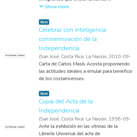
costarricense y hace un recordatorio a los
Show more
gobernantes que "Costa Rica es para los
costarricenses".
Item
Celebrar con inteligencia
conmemoración de la
Independencia
(
San José, Costa Rica: La Nación
,
2010-09-
No Thumbnail Available
14
Carta de Carlos Masís Acosta proponiendo
)
Masís Acosta, Carlos
las actitudes ideales a emular para beneficio
de los costarricenses.
Item
Copia del Acta de la
Independencia
(
San José, Costa Rica: La Nación
,
1958-09-
14
Ante la exhibición en las vitrinas de la
)
Solano Sanabria, Juan Luis
No Thumbnail Available
Librería Universal del acta de