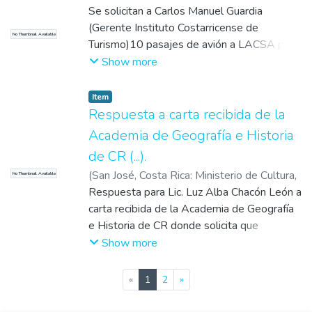
Juventud y Deportes
Se solicitan a Carlos Manuel Guardia
,
1971-08-27
)
Cañas,
Alberto
(Gerente Instituto Costarricense de
No Thumbnail Available
Turismo)10 pasajes de avión a LACSA para
visita de personalidades que participarán en
Show more
el Sesquicentenario de la Independencia
Item
Respuesta a carta recibida de la
Academia de Geografía e Historia
de CR (...).
(
San José, Costa Rica: Ministerio de Cultura,
No Thumbnail Available
Juventud y Deportes
Respuesta para Lic. Luz Alba Chacón León a
,
1973-10-03
)
Rodríguez Arce, Herman
carta recibida de la Academia de Geografía
e Historia de CR donde solicita que
cualquier saldo remanente de los libros que
Show more
fueran emitidos por la Comisión Nacional del
Sesquicentenario de la independencia de
(current)
«
1
2
»
CA y la Revista de Costa Rica se donen a
otra institución estatal, aunque la Ley