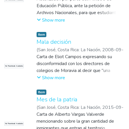
Educación Pública, ante la petición de
Archivos Nacionales, para que estudiantes
de escuelas y colegios participen en los
Show more
actos a realizarse entre el 25 y 29 de
octubre en Cartago, con ocasión de
Item
exhibirse el Acta de 29 de octubre de
Mala decisión
1821 que declara la independencia del
(
San José, Costa Rica: La Nación
,
2008-09-
gobierno español.
15
Carta de Eliot Campos expresando su
)
Campos Ballard, Eliot
disconformidad con los directores de
No Thumbnail Available
colegios de Moravia al decir que "una
tradición no vale la pena ser conservada,
Show more
solo porque una vez salió mal y que el 1%
de los revoltosos dictan la conducta del
Item
resto de ciudadanos civilizados".
Mes de la patria
(
San José, Costa Rica: La Nación
,
2015-09-
15
Carta de Alberto Vargas Valverde
)
Vargas Valverde, Alberto
mencionando sobre la gran cantidad de
No Thumbnail Available
inmigrantes que entran al territorio