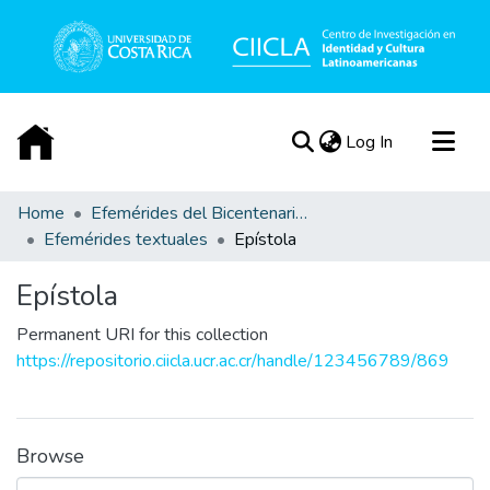
(current)
Log In
Communities & Collections
Home
Efemérides del Bicentenario de la Independencia de Costa Rica
Efemérides textuales
Epístola
All of DSpace
Statistics
Epístola
Acerca de
Permanent URI for this collection
https://repositorio.ciicla.ucr.ac.cr/handle/123456789/869
Browse