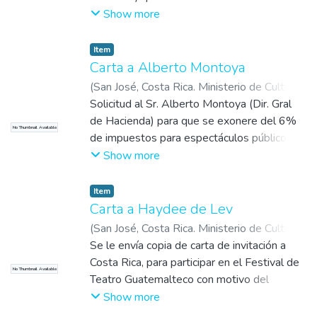
tiene injerencia en las decisiones para la
Show more
Celebración del Sesquicentenario de la
Independencia. El Ministerio de Cultura se
Item
ha limitado a organizar: 1.Encuentro de
Carta a Alberto Montoya
escritores 2.Primer bienal pintura de
(
San José, Costa Rica. Ministerio de Cultura,
Centroamérica 3.Festival de teatros
Juventud y Deportes
Solicitud al Sr. Alberto Montoya (Dir. Gral
,
1971-09-01
)
Cañas,
universitarios. Además se han enviado
Alberto
de Hacienda) para que se exonere del 6%
No Thumbnail Available
invitaciones a escritores, poetas y miembros
de impuestos para espectáculos públicos el
del jurado.
II Festival de Teatro Universitario,
Show more
organizado para el 15 de setiembre.
Item
Carta a Haydee de Lev
(
San José, Costa Rica. Ministerio de Cultura,
Juventud y Deportes
Se le envía copia de carta de invitación a
,
1971-08-31
)
Cañas,
Alberto
Costa Rica, para participar en el Festival de
No Thumbnail Available
Teatro Guatemalteco con motivo del
Sesquicentenario de la Independencia de
Show more
Centroamérica.