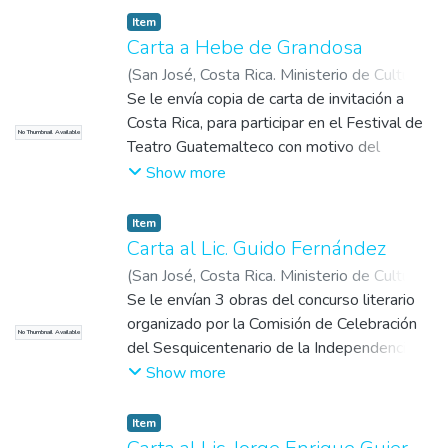
Item
Carta a Hebe de Grandosa
(
San José, Costa Rica. Ministerio de Cultura,
Juventud y Deportes
Se le envía copia de carta de invitación a
,
1971-08-31
)
Cañas,
Alberto
Costa Rica, para participar en el Festival de
No Thumbnail Available
Teatro Guatemalteco con motivo del
Sesquicentenario de la Independencia de
Show more
Centroamérica.
Item
Carta al Lic. Guido Fernández
(
San José, Costa Rica. Ministerio de Cultura,
Juventud y Deportes
Se le envían 3 obras del concurso literario
,
1971-08-26
)
Cañas,
Alberto
organizado por la Comisión de Celebración
No Thumbnail Available
del Sesquicentenario de la Independencia
para que las evalúe (1. Cero, cien, ciento
Show more
cincuenta. 2. Gregorio José. 3.También los
indios tienen corazón)
Item