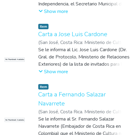
Independencia, el Secretario Municipal del
cantón de La Unión, sugiere al director de
Show more
los Archivos Nacionales la reproducción del
Acta de Independencia para distribuirlo en
Item
las escuelas y municipalidades de toda la
Carta a Jose Luis Cardone
República.
(
San José, Costa Rica: Ministerio de Cultura,
Juventud y Deportes
Se le informa al Lic. Jose Luis Cardone (Dir.
,
1971-09-03
)
Cañas,
Alberto
Gral. de Protocolo, Ministerio de Relaciones
No Thumbnail Available
Exteriores) de la lista de invitados para la
inauguración de la Biblioteca Nacional el
Show more
próximo 15 de setiembre y se solicita
envíen las invitaciones para poder
Item
repartirlas.
Carta a Fernando Salazar
Navarrete
(
San José, Costa Rica. Ministerio de Cultura,
Juventud y Deportes
Se le informa al Sr. Fernando Salazar
,
1971-09-01
)
Cañas,
No Thumbnail Available
Alberto
Navarrete (Embajador de Costa Rica en
Colombia) que el Ministerio de Cultura no