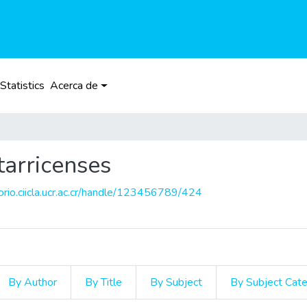
Statistics
Acerca de
tarricenses
torio.ciicla.ucr.ac.cr/handle/123456789/424
By Author
By Title
By Subject
By Subject Cat