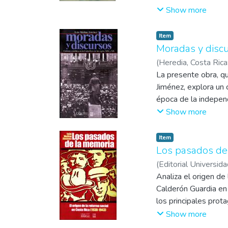
nación. De tal forma
Show more
más allá de los proc
Item
Moradas y discur
(
Heredia, Costa Ric
La presente obra, qu
Jiménez, explora un 
época de la independ
inicios del siglo XX
Show more
complejo trasfondo 
conexión entre propa
Item
Nichols, un afrocost
Los pasados de 
(
Editorial Universid
Analiza el origen de
Calderón Guardia en 
los principales prot
Molina Jiménez ofre
Show more
ocurridos en América