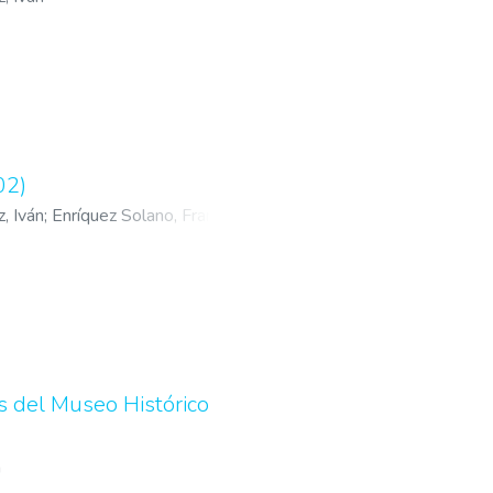
02)
, Iván
;
Enríquez Solano, Francisco
;
s del Museo Histórico
n