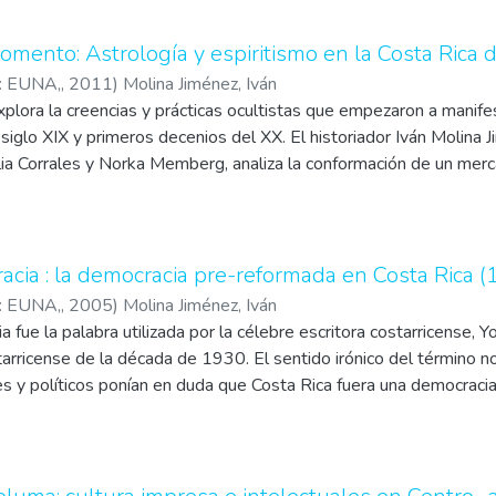
momento: Astrología y espiritismo en la Costa Rica 
a: EUNA,
,
2011
)
Molina Jiménez, Iván
plora la creencias y prácticas ocultistas que empezaron a manife
siglo XIX y primeros decenios del XX. El historiador Iván Molina 
ia Corrales y Norka Memberg, analiza la conformación de un mercad
aciones y revistas relacionadas con estas actividades, la entusia
les y artistas en logias teosóficas y círculos espiritistas, y la rep
s por adivinar el futuro y comunicarse con el más allá".
cia : la democracia pre-reformada en Costa Rica 
a: EUNA,
,
2005
)
Molina Jiménez, Iván
 fue la palabra utilizada por la célebre escritora costarricense, Y
tarricense de la década de 1930. El sentido irónico del término no
es y políticos ponían en duda que Costa Rica fuera una democraci
 de la década de 1980, por distintos investigadores sociales.
ienta el presente libro es muy diferente: parte de que, entre final
tó una transición decisiva hacia una democracia pre-formada, en 