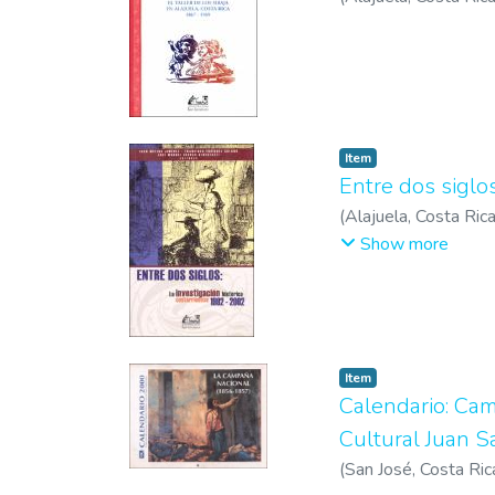
Item
Entre dos siglos
(
Alajuela, Costa Ric
Cerdas Albertazzi, 
Show more
Item
Calendario: Cam
Cultural Juan S
(
San José, Costa Ric