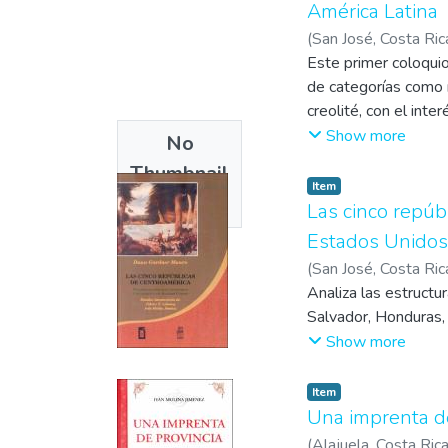
América Latina
(
San José, Costa Ric
2017
Este primer coloqui
)
Coloquio Repe
de categorías como me
creolité, con el inte
Por medio de su evol
Show more
No
estados nacionales 
Thumbnail
Item
Available
Las cinco repúb
Estados Unidos
(
San José, Costa Ric
Munro, Dana
Analiza las estructu
;
Lehouc
Salvador, Honduras, 
Show more
Item
Una imprenta de 
(
Alajuela, Costa Ric