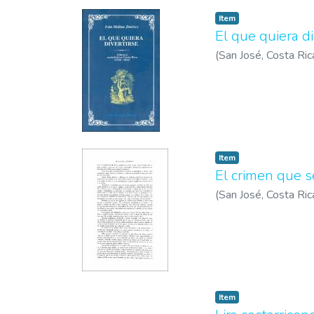
Item
El que quiera d
(
San José, Costa Ric
1995
)
Molina Jiméne
Item
El crimen que s
(
San José, Costa Ric
Item