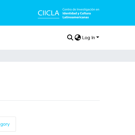
Log In
egory