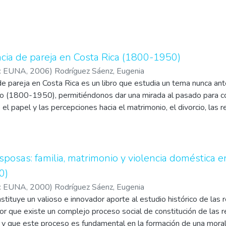
encia de pareja en Costa Rica (1800-1950)
a: EUNA
,
2006
)
Rodríguez Sáenz, Eugenia
 de pareja en Costa Rica es un libro que estudia un tema nunca a
io (1800-1950), permitiéndonos dar una mirada al pasado para 
el papel y las percepciones hacia el matrimonio, el divorcio, las r
ente.
esposas: familia, matrimonio y violencia doméstica e
0)
a: EUNA
,
2000
)
Rodríguez Sáenz, Eugenia
nstituye un valioso e innovador aporte al estudio histórico de las
tor que existe un complejo proceso social de constitución de las r
s y que este proceso es fundamental en la formación de una moral 