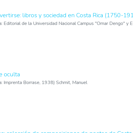
ivertirse: libros y sociedad en Costa Rica (1750-19
a: Editorial de la Universidad Nacional Campus "Omar Dengo" y Ed
z, Iván
e oculta
a: Imprenta Borrase
,
1938
)
Schmit, Manuel