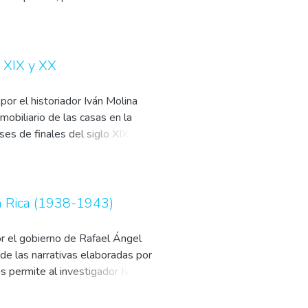
ación, ampliando su análisis mucho
s XIX y XX
por el historiador Iván Molina
mobiliario de las casas en la
ses de finales del siglo XIX e
San José de la década de 1900, el
nto Nacional en 1921, la
 y la carrera política de Harold
ta Rica (1938-1943)
or el gobierno de Rafael Ángel
de las narrativas elaboradas por
s permite al investigador Iván
amentales de cambio institucional