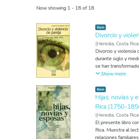
Recent Submissions
Now showing
1 - 18 of 18
Item
Divorcio y viol
(
Heredia, Costa Ric
Divorcio y violencia
durante siglo y med
se han transformado 
de pareja en el pres
Show more
Item
Hijas, novias y 
Rica (1750-185
(
Heredia, Costa Ric
El presente libro co
Rica. Muestra al lec
relaciones familiare