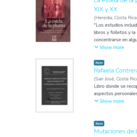
La estela de la
competitivas se conv
XIX y XX
de esta conexión, a 
(
Heredia, Costa Ric
"Los estudios inclui
libros y folletos y l
concentrarse en algu
explora dimensiones
Show more
compleja y conflictiv
Item
Rafaela Contrer
(
San José, Costa Ri
Guillermo
Libro donde se recop
;
Gutiérrez
aspectos personales
Show more
Item
Mutaciones de l