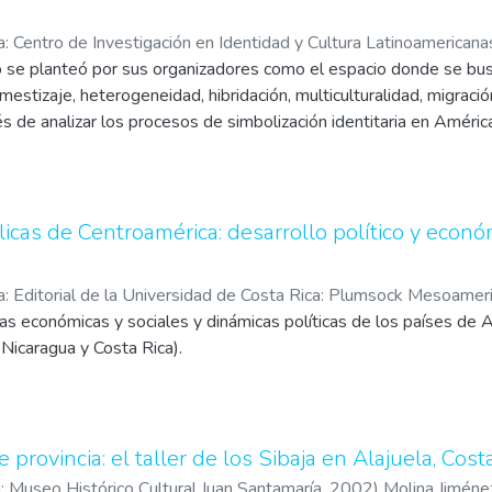
a: Centro de Investigación en Identidad y Cultura Latinoamericana
o se planteó por sus organizadores como el espacio donde se bus
nsar América Latina (4° : 2016 : San José : Costa Rica)
;
Arias M
stizaje, heterogeneidad, hibridación, multiculturalidad, migración
rés de analizar los procesos de simbolización identitaria en Améric
ución histórica desde los procesos de conquista, colonización, p
y luego benefactores hasta los procesos de globalización conte
licas de Centroamérica: desarrollo político y econó
a: Editorial de la Universidad de Costa Rica: Plumsock Mesoamer
ras económicas y sociales y dinámicas políticas de los países de 
q, Fabrice E.
;
Molina Jiménez, Iván
Nicaragua y Costa Rica).
provincia: el taller de los Sibaja en Alajuela, Cos
a: Museo Histórico Cultural Juan Santamaría
,
2002
)
Molina Jiménez