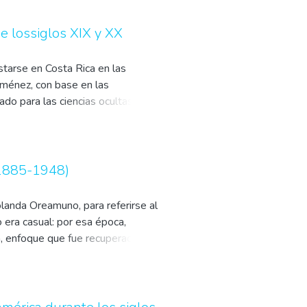
de lossiglos XIX y XX
starse en Costa Rica en las
Jiménez, con base en las
o para las ciencias ocultas, la
sta participación de destacados
ercusión interna y externa que
(1885-1948)
olanda Oreamuno, para referirse al
 era casual: por esa época,
a, enfoque que fue recuperado y
es del siglo XIX e inicios del XX,
cuyo curso elecciones periódicas y