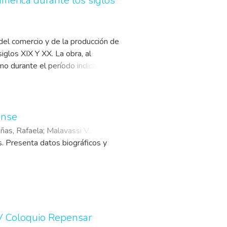
américa durante los siglos
s políticas públicas. El resultado
 del comercio y de la producción de
siglos XIX Y XX. La obra, al
mo durante el período indicado,
senciales para comprender su
ense
ñas, Rafaela
;
Malavassi V.,
s. Presenta datos biográficos y
IV Coloquio Repensar