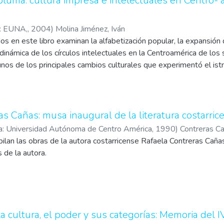
 pluma: cultura impresa e intelectuales en Centro- 
irtieron en el nexo fundamental entre las demandas populares y la
largo plazo, fue un sistema político socialmente orientado".
a: EUNA,
,
2004
)
Molina Jiménez, Iván
dos en este libro examinan la alfabetización popular, la expansión
a dinámica de los círculos intelectuales en la Centroamérica de los 
nos de los principales cambios culturales que experimentó el ist
 hasta ahora muy poco conocidas de su pasado, las cuales son e
a historia"
as Cañas: musa inaugural de la literatura costarric
ca: Universidad Autónoma de Centro América
,
1990
)
Contreras Ca
ilan las obras de la autora costarricense Rafaela Contreras Caña
, Pedro Rafael
 de la autora.
a cultura, el poder y sus categorías: Memoria del 