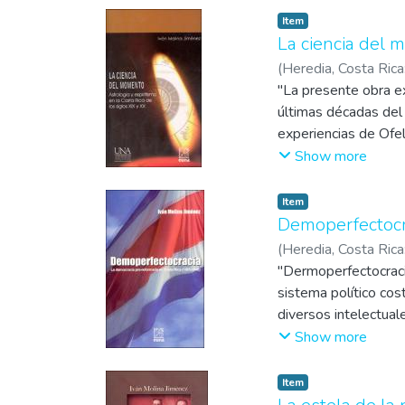
Item
La ciencia del 
(
Heredia, Costa Ric
"La presente obra ex
últimas décadas del 
experiencias de Ofel
fundación de organiz
Show more
políticos, intelectua
tuvieron sus esfuerzo
Item
Demoperfectocra
(
Heredia, Costa Ric
"Dermoperfectocracia
sistema político cos
diversos intelectual
enfatizado, a partir
Show more
La perspectiva que or
Item
Costa Rica experimen