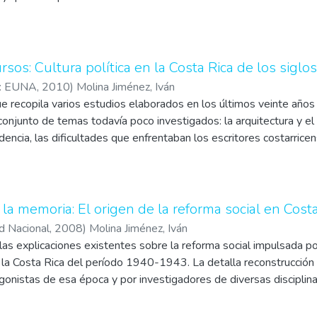
, este libro obliga a los historiadores a repensar el concepto de n
esos escolares de normalización.
sos: Cultura política en la Costa Rica de los siglo
a: EUNA
,
2010
)
Molina Jiménez, Iván
e recopila varios estudios elaborados en los últimos veinte años 
conjunto de temas todavía poco investigados: la arquitectura y el 
encia, las dificultades que enfrentaban los escritores costarricen
 para publicar sus textos, el avance logrado por el ateísmo en el 
del discurso que Joaquín García Monge pronunció ante el Monume
ganda electoral y reforma social en los decenios de 1930 y 1940,
arricense que destacó en el Partido Comunista de Costa Rca.
la memoria: El origen de la reforma social en Cos
ad Nacional
,
2008
)
Molina Jiménez, Iván
 las explicaciones existentes sobre la reforma social impulsada p
la Costa Rica del período 1940-1943. La detalla reconstrucción 
agonistas de esa época y por investigadores de diversas disciplina
cer una versión novedosa y polémica de uno de los procesos fund
 Latina durante la primera mitad del siglo XX.