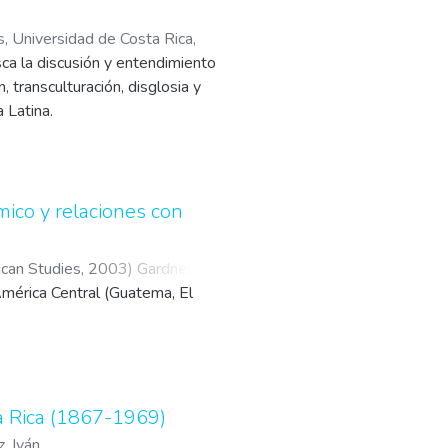
s, Universidad de Costa Rica
,
ca la discusión y entendimiento
ora, Dennis
, transculturación, disglosia y
a Latina.
asando por la formación de los
mporáneos. [Tomado de la fuente]
mico y relaciones con
ican Studies
,
2003
)
Gardner
América Central (Guatema, El
ta Rica (1867-1969)
, Iván