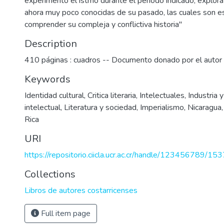
experimentó el istmo durante el período indicado, explor
ahora muy poco conocidas de su pasado, las cuales son e
comprender su compleja y conflictiva historia"
Description
410 páginas : cuadros -- Documento donado por el autor
Keywords
Identidad cultural
,
Critica literaria
,
Intelectuales
,
Industria 
intelectual
,
Literatura y sociedad
,
Imperialismo
,
Nicaragua
Rica
URI
https://repositorio.ciicla.ucr.ac.cr/handle/123456789/153
Collections
Libros de autores costarricenses
Full item page