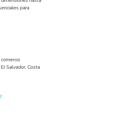
a dimensiones hasta
senciales para
y comercio
,
El Salvador
,
Costa
7