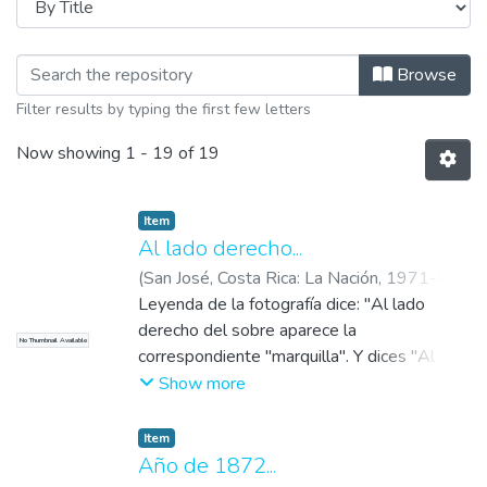
Browsing Filatelia by Title
Browse
Filter results by typing the first few letters
Now showing
1 - 19 of 19
Item
Al lado derecho...
(
San José, Costa Rica: La Nación
,
1971-09-
14
Leyenda de la fotografía dice: "Al lado
)
derecho del sobre aparece la
No Thumbnail Available
correspondiente "marquilla". Y dices "Al
secretario de la real sala del crimen,
Show more
Guatemala. Procedente del Gobernador de
Costa Rica. En el interior de esta misiva la
Item
leyenda: "criminales en Quezaltenango".
Año de 1872...