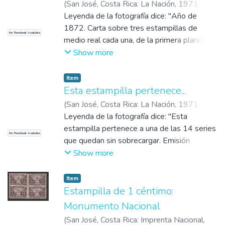
Año de 1808". Fotografía es parte de la
(
San José, Costa Rica: La Nación
,
1971-09-
noticia titulada: "Más de dos millones de
14
Leyenda de la fotografía dice: "Año de
)
colones: Exposición filatélica del
1872. Carta sobre tres estampillas de
No Thumbnail Available
Sesquicentenario".
medio real cada una, de la primera plancha".
Fotografía es parte de la noticia titulada:
Show more
"Más de dos millones de colones:
Exposición filatélica del Sesquicentenario".
Item
Esta estampilla pertenece...
(
San José, Costa Rica: La Nación
,
1971-09-
14
Leyenda de la fotografía dice: "Esta
)
estampilla pertenece a una de las 14 series
No Thumbnail Available
que quedan sin sobrecargar. Emisión
autorizada que no circuló por haberse
Show more
suspendido la conmemoración aludida: Día
Panamericano de la Salud". Fotografía es
Item
parte de la noticia titulada: "Más de dos
Estampilla de 1 céntimo:
millones de colones: Exposición filatélica
Monumento Nacional
del Sesquicentenario".
(
San José, Costa Rica: Imprenta Nacional
,