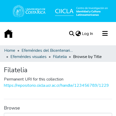
(current)
Log In
Communities & Collections
Home
Efemérides del Bicentenario de la Independencia de Costa Rica
Efemérides visuales
Filatelia
Browse by Title
All of DSpace
Acerca de
Filatelia
Permanent URI for this collection
https://repositorio.ciicla.ucr.ac.cr/handle/123456789/1229
Browse