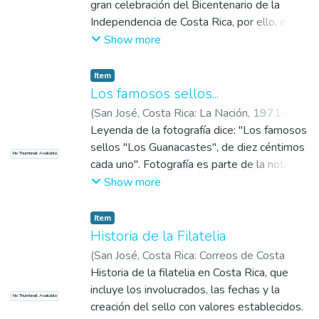
Rica
gran celebración del Bicentenario de la
Independencia de Costa Rica, por ello, el 14
de setiembre, presentó la colección postal
Show more
“Hacia el Bicentenario de la Independencia”
Item
Los famosos sellos...
(
San José, Costa Rica: La Nación
,
1971-09-
14
Leyenda de la fotografía dice: "Los famosos
)
sellos "Los Guanacastes", de diez céntimos
No Thumbnail Available
cada uno". Fotografía es parte de la noticia
titulada: "Más de dos millones de colones:
Show more
Exposición filatélica del Sesquicentenario".
Item
Historia de la Filatelia
(
San José, Costa Rica: Correos de Costa
Rica
Historia de la filatelia en Costa Rica, que
,
2018
)
Correos de Costa Rica
incluye los involucrados, las fechas y la
No Thumbnail Available
creación del sello con valores establecidos.