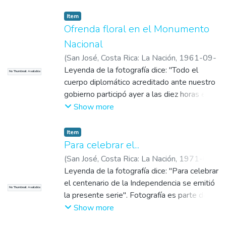
Item
Ofrenda floral en el Monumento
Nacional
(
San José, Costa Rica: La Nación
,
1961-09-
16
Leyenda de la fotografía dice: "Todo el
)
González
No Thumbnail Available
cuerpo diplomático acreditado ante nuestro
gobierno participó ayer a las diez horas en
una sencilla pero emotiva ceremonia en la
Show more
que fue depositada una bella ofrenda floral
en el Monumento Nacional en homenaje al
Item
140⁰ aniversario de nuestra independencia."
Para celebrar el...
(
San José, Costa Rica: La Nación
,
1971-09-
14
Leyenda de la fotografía dice: "Para celebrar
)
el centenario de la Independencia se emitió
No Thumbnail Available
la presente serie". Fotografía es parte de la
noticia titulada: "Más de dos millones de
Show more
colones: Exposición filatélica del