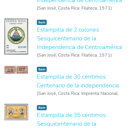
Independencia de Centroamérica
(
San José, Costa Rica: Filateca
,
1971
)
Correos de Costa Rica
Item
Estampilla de 2 colones:
Sesquicentenario de la
Independencia de Centroamérica
(
San José, Costa Rica: Filateca
,
1971
)
Correos de Costa Rica
Item
Estampilla de 30 céntimos:
Centenario de la independencia
(
San José, Costa Rica: Imprenta Nacional
,
1921
)
Correos de Costa Rica
Item
Estampilla de 35 céntimos:
Sesquicentenario de la