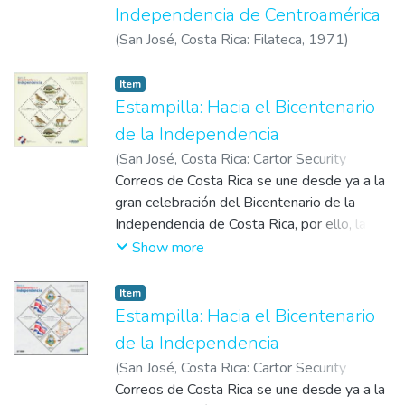
Independencia de Centroamérica
(
San José, Costa Rica: Filateca
,
1971
)
Correos de Costa Rica
Item
Estampilla: Hacia el Bicentenario
de la Independencia
(
San José, Costa Rica: Cartor Security
Printing
Correos de Costa Rica se une desde ya a la
,
2018-09-13
)
Correos de Costa
Rica
gran celebración del Bicentenario de la
Independencia de Costa Rica, por ello, la
mañana de este jueves 13 de setiembre,
Show more
presentó la segunda entrega de la colección
postal “Hacia el Bicentenario de la
Item
Independencia”, la cual destaca las bellezas
Estampilla: Hacia el Bicentenario
de la fauna costarricense representada en
de la Independencia
tres símbolos patrios: el yigüirro, el manatí y
(
San José, Costa Rica: Cartor Security
el venado cola blanca.
Printing
Correos de Costa Rica se une desde ya a la
,
2017-09-14
)
Correos de Costa